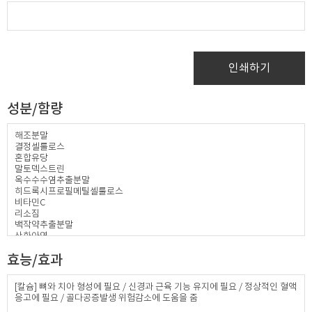
인쇄하기
성분/함량
해조분말
결정셀룰로스
혼합유당
말토덱스트린
옥수수수염추출분말
히드록시프로필메틸셀룰로스
비타민C
리소짐
백작약추출분말
산화아연
프로폴리스추출물분말
효능/효과
비타민E혼합제제분말
코엔자임Q10
라이신염산염
[칼슘] 뼈와 치아 형성에 필요 / 신경과 근육 기능 유지에 필요 / 정상적인 혈액
자일리톨
응고에 필요 / 골다공증발생 위험감소에 도움을 줌
비타민B1염산염